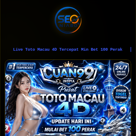
Live Toto Macau 4D Tercepat Min Bet 100 Perak